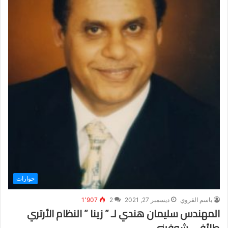
حوارات
باسم القروي
ديسمبر 27, 2021
2
1٬907
المهندس سليمان هندي لـ ” زينا ” النظام الأرتري
طائفي شوفيني