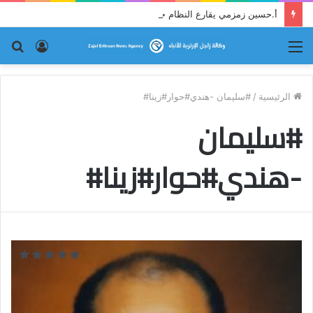
أ.حسين زمزمي يقارع النظام حجة بحجة
القائمة
تسجيل
بح
الدخول
عن
الرئيسية
/
#سليمان -هندي#حوار#زينا#
#سليمان
-هندي#حوار#زينا#