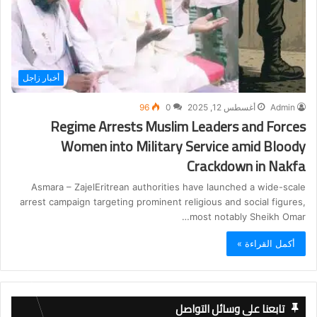
أخبار زاجل
Admin
أغسطس 12, 2025
0
96
Regime Arrests Muslim Leaders and Forces
Women into Military Service amid Bloody
Crackdown in Nakfa
Asmara – ZajelEritrean authorities have launched a wide-scale
arrest campaign targeting prominent religious and social figures,
most notably Sheikh Omar…
أكمل القراءة »
تابعنا على وسائل التواصل