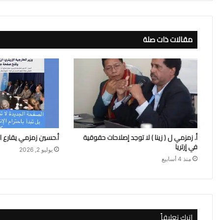
مقالات ذات صلة
أ. زمزمي ل ( زينا ) لا توجد إصلاحات حقوقية
أ.حسين زمزمي يقارع ا
في إرتريا
يوليو 2, 2026
منذ 4 أسابيع
اترك تعليقاً