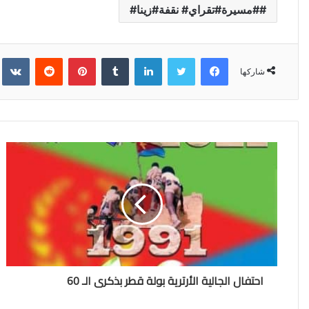
#مسيرة#تقراي# نقفة#زينا#
فيسبوك
تويتر
لينكدإن
‏Tumblr
بينتيريست
‏Reddit
‏kte
شاركها
احتفال الجالية الأرترية بولة قطر بذكرى الـ 60