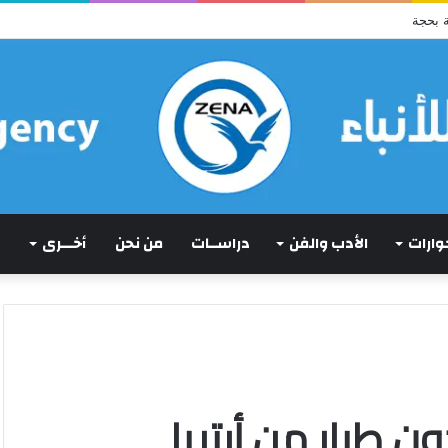
 بحجة
حوارات
الأدب والفن
دراســات
من نحن
أخـــرى
ن طيار من أرتريا