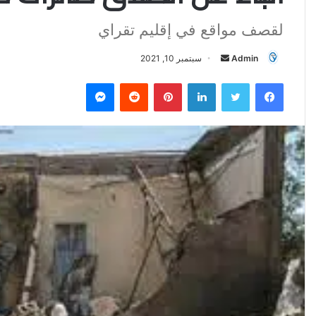
لقصف مواقع في إقليم تقراي
Admin
أ
سبتمبر 10, 2021
ر
فيسبوك
تويتر
لينكدإن
بينتيريست
‏Reddit
ماسنجر
س
ل
ب
ر
ي
د
ا
إ
ل
ك
ت
ر
و
ن