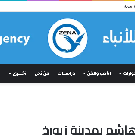
ا كان لم يكن!)
حوارات
الأدب والفن
دراســات
من نحن
أخـــرى
اشم بمدينة زيورخ