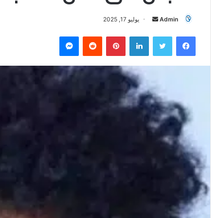
Admin
أ
يوليو 17, 2025
ر
فيسبوك
تويتر
لينكدإن
بينتيريست
‏Reddit
ماسنجر
س
ل
ب
ر
ي
د
ا
إ
ل
ك
ت
ر
و
ن
ي
ا