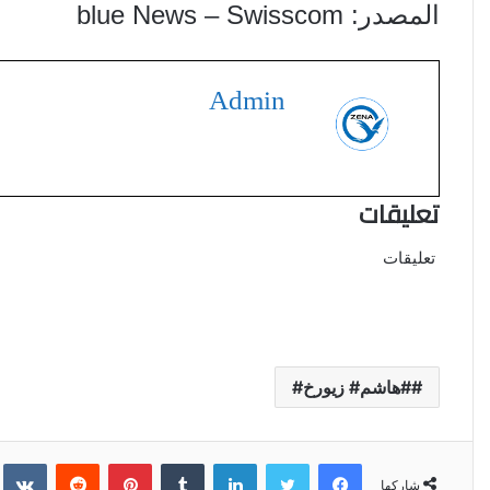
المصدر: blue News – Swisscom
Admin
تعليقات
تعليقات
#هاشم# زيورخ#
فيسبوك
تويتر
لينكدإن
‏Tumblr
بينتيريست
‏Reddit
‏kte
شاركها