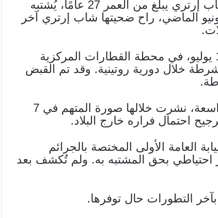
ألقت شرطة كانتون زيورخ القبض على شاب إرتري يبلغ من العمر 27 عامًا، يُشتبه
ورطه بجريمة قتل وقعت بتاريخ 14 يونيو الماضي، راح ضحيتها شاب إرتري آخر
وجرى توقيف المشتبه به مساء الأربعاء 16 يوليو، في محطة القطارات المركزية
شرطة خلال دورية روتينية. وقد تم القبض
طة.
وكانت السلطات قد أطلقت حملة بحث واسعة، نشرت خلالها صورة المتهم في 7
رجيح احتمال فراره خارج البلاد.
بة العامة الأولى المختصة بالجرائم
 احتياطي بحق المشتبه به. ولم تُكشف بعد
بآخر التطورات حال توفرها.