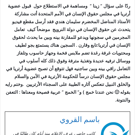
ردًا على سؤال ” زينا ” ومساهمة في الاستطلاع حول قبول عضوية
أرتريا في مجلس حقوق الإنسان في الأمم المتحدة أتت مشاركة
الأستاذ المناضل المخضرم سليمان هندي فقد أرسل مقطع فيديو
يتحدث عن حقوق الإنسان في دولة النرويج موضحاً كيف تعامل
المجرمين في سجونها ويدعو للمقارنة بينه وبين ما يحدث لحقوق
الإنسان في أرتريا:تابع وقارن . السجين هناك يستمتع بجو لطيف
ومحتويات غرفة رغدة تضم ملابس فخمة وجهاز حاسوب وتلفاز
ووسائل ترفيه عديدة وتغذية مترفة وفوق ذلك كله أسلوب في
التعامل راقي بينه وبين ساجنيه فهل تتوقع أن تصبح عضوية أرتريا في
مجلس حقوق الإنسان درساً للحكومة الأرترية في الأمن والسلام
والخلق النبيل تنعكس آثاره الطيبة على السجناء الأرتريين .وختم رايه
بقوله 🙁 نحن عندنا خمج ) و” الخمج ” عربية فصيحة ومعناها : التعفن
والنتونة.
باسم القروي
كاتب حاضر، عرف الإعلام منذ أيام كان طالبًا في