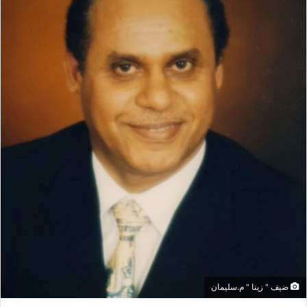
ر
ي
د
ا
إ
ل
ك
ت
ر
و
ن
ي
ا
ضيف " زينا " م.سليمان