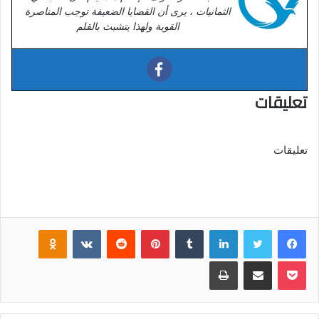
الثمانيات ، يرى أن القضايا الضعيفة توجب المناصرة
القوية ولهذا يتشبث بالقلم
تعليقات
تعليقات
فيسبوك
تويتر
لينكدإن
‏Tumblr
بينتيريست
‏Reddit
‏VKontakte
Odnoklassniki
بوكيت
مشاركة عبر البريد
طباعة