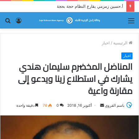
أ.حسين زمزمي يقارع النظام حجة بحجة
القائمة
تسجيل
بح
الدخول
عن
الرئيسية
/
اخبار
اخبار
المناضل المخضرم سليمان هندي
يشارك في استطلاع زينا ويدعو إلى
مقارنة واعية
باسم القروي
أ
أكتوبر 16, 2018
0
76
دقيقة واحدة
ر
س
ل
ب