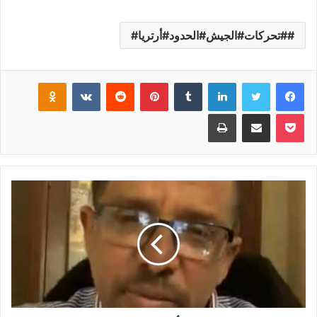
#تحركات#الجيش#الحدود#أرتريا#
فيسبوك
تويتر
لينكدإن
‏Tumblr
بينتيريست
‏Reddit
‏VKontakte
Odnoklassniki
بوكيت
مشاركة عبر البريد
طباعة