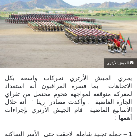
ر
ي
د
ا
إ
ل
ك
ت
ر
الجيش الأرتري
و
يجري الجيش الأرتري تحركات واسعة بكل
ن
ي
الاتجاهات بما فسره المراقبون أنه استعداد
ا
لمعركة متوقعة لمواجهة هجوم محتمل من تقراي
الجارة الغاضبة . وأكدت مصادر” زينا ” أنه خلال
الأسابيع الماضية قام الجيش الأرتري بإجراءات
أهمها :
1 – حملة تجنيد شاملة لاحقت حتى الأسر الساكنة