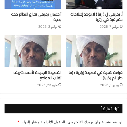
أ. زمزمي ل ( زينا ) لا توجد إصلاحات
أ.حسين زمزمي يقارع النظام حجة
حقوقية في إرتريا
بحجة
يوليو 7, 2026
يوليو 2, 2026
قراءة نقدية في قصيدة إرترية : (ما
القصيدة الجديدة لأحمد شريف
كان لم يكن!)
تقلب المواجع
يونيو 1, 2026
مايو 23, 2026
اترك تعليقاً
لن يتم نشر عنوان بريدك الإلكتروني.
الحقول الإلزامية مشار إليها بـ
*