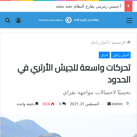
أ.حسين زمزمي يقارع النظام حجة بحجة
القائمة
تسجيل
بح
الدخول
عن
الرئيسية
/
أخبار زاجل
أخبار زاجل
اخبار
تحركات واسعة للجيش الأرتري في
الحدود
تحسبًا لاحتمالات مواجهة تقراي
Admin
أ
أغسطس 31, 2021
0
634
دقيقة واحدة
ر
س
ل
ب