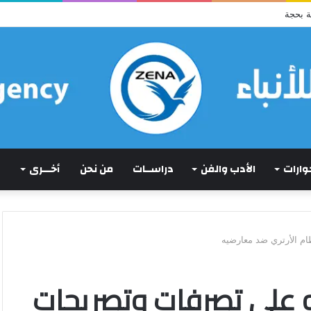
ة بحجة
حوارات
الأدب والفن
دراســات
من نحن
أخـــرى
ام الأرتري ضد معارضيه
يه على تصرفات وتصريحات