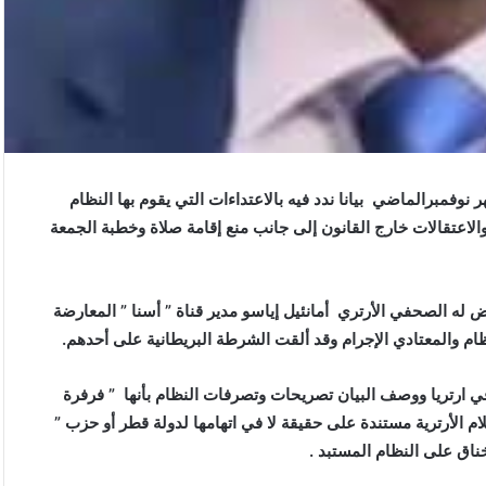
ن الديمقراطي الأرتري ” حادي ” بتاريخ 30 من شهر نوفمبرالماضي بيانا ندد فيه بالاعتداءات التي يقوم بها النظام
 والاعتقالات خارج القانون إلى جانب منع إقامة صلاة وخطبة الجمعة
رض له الصحفي الأرتري أمانئيل إياسو مدير قناة ” أسنا ” المعارضة
 في ارتريا ووصف البيان تصريحات وتصرفات النظام بأنها ” فرفرة
م الأرترية مستندة على حقيقة لا في اتهامها لدولة قطر أو حزب ”
ناق على النظام المستبد .