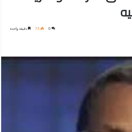
يه
0
73
دقيقة واحدة