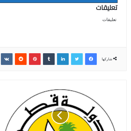
تعليقات
تعليقات
فيسبوك
تويتر
لينكدإن
‏Tumblr
بينتيريست
‏Reddit
‏kte
شاركها