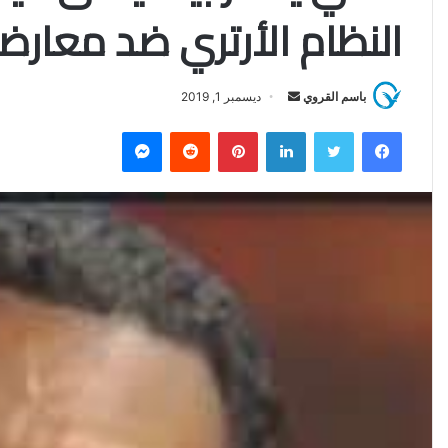
النظام الأرتري ضد معارض
باسم القروي
أ
ديسمبر 1, 2019
ر
فيسبوك
تويتر
لينكدإن
بينتيريست
‏Reddit
ماسنجر
س
ل
ب
ر
ي
د
ا
إ
ل
ك
ت
ر
و