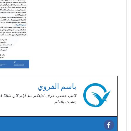
باسم القروي
كاتب حاضر، عرف الإعلام منذ أيام كان طالبًا ف
يتشبث بالقلم