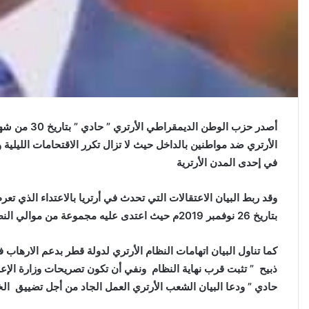
أصدر حزب الوط
الأرتري ضد مواطنين بالداخل حيث لا تزال تكرر الاقتحامات الليلية
في إحدى المدن الأرترية
وقد ربط البيان الاعتقالات التي تحدث في أرتريا بالاعتداء الذي تع
بتاريخ 26 نوفمبر 2019م حيث اعتدى عليه مجموعة من موالي النظام والمعتادي الإجرام وقد ألقت الشرطة البريطانية على أحدهم.
كما تناول البيان اتهامات النظام الأرتري لدولة قطر بدعم الارهاب
ذبيح ” تثبت قرب نهاية النظام ونفي أن تكون تصريحات وزارة الإعلا
حادي ” ودعا البيان الشعب الأرتري العمل الجاد من أجل تضييق الخ