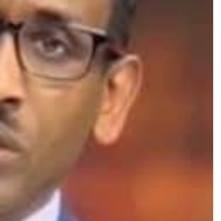
ن
ي
ا