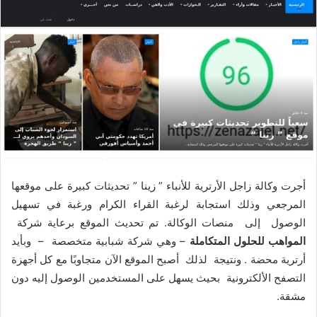
ر
ي
د
ا
إ
ل
ك
ت
ر
و
ن
أجرت وكالة زاجل الأرترية للأنباء ” زينا ” تحديثات كبيرة على موقعها
ي
المرجعي وذلك استجابة لرغبة القراء الكرام ورغبة في تسهيل
ا
الوصول إلى منصات الوكالة. تم تحديث الموقع برعاية شركة
المواهب للحلول المتكاملة
– وهي شركة شبابية متخصصة – وبأيد
أرترية محضة . ونتيجة لذلك أصبح الموقع الآن متجاوبًا مع كل أجهزة
التصفح الألكترونية بحيث يسهل على المستخدمين الوصول إليه دون
مشقة.