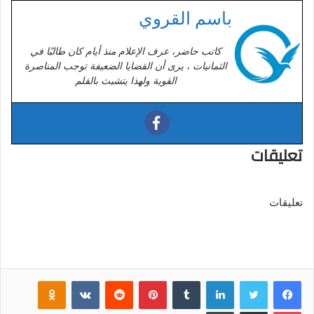
باسم القروي
كاتب حاضر، عرف الإعلام منذ أيام كان طالبًا في
الثمانيات ، يرى أن القضايا الضعيفة توجب المناصرة
القوية ولهذا يتشبث بالقلم
تعليقات
تعليقات
فيسبوك
تويتر
لينكدإن
‏Tumblr
بينتيريست
‏Reddit
‏VKontakte
Odnoklassniki
بوكيت
مشاركة عبر البريد
طباعة