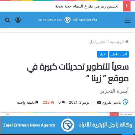
أ.حسين زمزمي يقارع النظام حجة بحجة
القائمة
تسجيل
بح
الدخول
عن
الرئيسية
/
أخبار زاجل
أخبار زاجل
اخبار
سعياً للتطوير تحديثات كبيرة في
موقع ” زينا “
أسرة التحرير
باسم القروي
أ
يوليو 2, 2021
0
232
دقيقة واحدة
ر
س
ل
ب