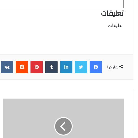
ن
تعليقات
ي
ا
تعليقات
فيسبوك
تويتر
لينكدإن
‏Tumblr
بينتيريست
‏Reddit
‏kte
شاركها