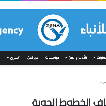
 بحجة
حوارات
الأدب والفن
دراســات
من نحن
أخـــرى
وبية
قاف الخطوط الجوية