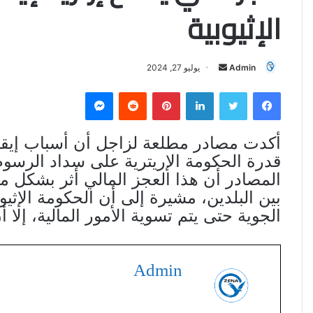
الإثيوبية
Admin
أ
يوليو 27, 2024
ر
فيسبوك
تويتر
لينكدإن
بينتيريست
‏Reddit
ماسنجر
س
ل
ب
أكدت مصادر مطلعة لزاجل أن أسباب إيقاف
ر
قدرة الحكومة الإريترية على سداد الرسوم
ي
المصادر أن هذا العجز المالي أثر بشكل م
د
بين البلدين، مشيرة إلى أن الحكومة الإثيو
ا
الجوية حتى يتم تسوية الأمور المالية، إلا أن
إ
ل
ك
Admin
ت
ر
و