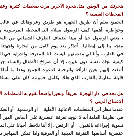
هجرتك من الوطن مثل هجرة الآخرين مرت بمحطات كثيرة وعقب
المحطات العصيبة ؟
الجميع يعلم أن طريق الجهرة هو طريق وعر وهالك في غالب 
وخواطره أهمها كيف الوصول بسلام الى المحطة المرسومة والم
، يعني الوصول حيا أو ميتا لضفاف الطرف الشمالي من البح
متجه بنا إلى إيطاليا ، أتذكر بعد يوم كامل من ابحارنا واجهتن
في القارب وأنا في مقدمتهم ليست لنا المعرفة والدراية في 
كيفية نجاة نفسه دون غيره ، إلا أن صراخ الأطفال والنساء 
ألتفت إليهم بعين الرأفة والرحمة فدعوت الجميع وهذا ما أملكه
قليلة مقارنةً بالقارب الذي هلك بكامل حمولته كان على مساف
هل تجد في دار الهجرة تفريقاً وتحيزا واضحاً تقوم به المنظمات
الاعتناق الديني ؟
عندما ننظر الى المنظمات الاغاثية الأهلية او الرسمية أو الحكوم
في نظرتنا العامة أنه لا توجد تفرقة عنصرية على أساس الدين
تسوية إجراءاته بالقبول أو الرفض ، إلا أننا نلاحظ أحيانا ع
عنصرية أساسها التفرقة الدينية أو العرقية واذا تمكن المهاجر 