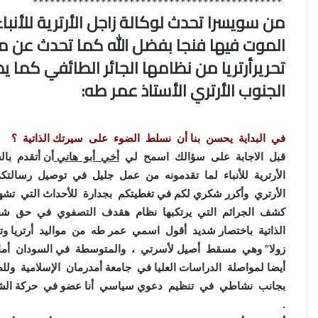
********************************************
من سويسرا تحدث لوكالة زاجل الأرترية للأن
الموت فيها فنجا بفضل الله كما تحدث عن مج
تحريرأرتريا من نظامها الجائر الطائفي كم
الجنوب الأرتري الأستاذ عمر طه:
في البداية يحسن بنا أن نسلط الضوء على سيرتك الذاتية ؟
قبل الاجابة على سؤالك اسمح لي
أخي أبو هاني
أن أتقدم با
الأرترية للأنباء لما تقدمونه من عمل جليل في توصيل رسالتكم
الأرتري وأكرر شكري لكم في تغطيتكم بجدارة للأحداث التي تشهده
كشف الجرائم التي يرتكبها نظام هقدف التصفوي في حق شعبنا
الذاتية باختصار شديد أقول اسمي عمر طه من مواليد أرتريا وتحد
زولا” وهي مسقط أصيل لأسرتي ، والمتوسطة في السودان أما الم
أيضا لمواصلة الدراسات العليا
في جامعة أمدرمان الإسلامية ولل
بجانب نشاطي في تنظيم دعوي سياسي أنا عضو في حركة الشباب
.