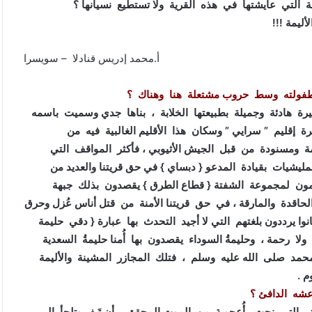
مة التي عايشتها في هذه القرية ولا تستطيع نسيانها ؟
يمة !!!
أ.محمد إدريس قنادلا – سويسرا
 طفولته وسط حروب مشتعلة هنا وهناك ؟
رة هادئة وجميلة بطبيعتها الخلابة ، بناها جدي وسميت باسمه
“مندفرا ” حاضرة إقليم ” سرايي ” وسكان هذا الأقليم الغالبية فيه من
 ومسنودة من قبل الجيش الأثيوبي ، فأكثر المواقف التي
مليشيات بقيادة المدعو { دبساي } في حق قريتنا والعديد من
اعمون لمجموعة الشفتة { قطاع الطرق } يقصدون بذلك جبهة
 الحاقدة والمارقة ، في حق قريتنا الأمنة من قتل أناس عُزل وحرق
وا يرددون بلغتهم التي لا أجيد التحدث بها عبارة { دقي حليمة
ولا رحمة ، وحليمةُ السوداء يقصدون بها أُمنا حليمةُ السعدية
مد صلى الله عليه وسلم ، فتلك المجازر المشينة والأليمة
 .
 عشه الدافئ ؟
تي التي نجت بأُعجوبة من الموت المحقق ، أن تَـفر وتلجأ الى