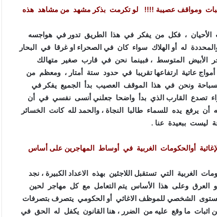
ات ومواقف عصيبة !!!! لو تكرمت بذكر مشهد من مشاهد هذه
الأحيان ، فكل من يفكر في هذا الطريق تدور في هواجسه
حددة له أو الهلاك سواء كان في الصحراء او غرقا في البحار
ر الأبيض المتوسط ، فبينما نحن في قارب صغير متهالك
ا أمواج عاتية ارتفاعها تقريبا في حدود ستة أمتار ، ومعظم من
السباحة ونحن في هذا الموقف العصيب بدأ الجميع يفكر في
جراء تصدع القارب الذي بدأ واضحا جعلني أنسى نفسي في أن
 أن يرفع يده للسماء طالبا النجاة ، والحمد لله كانت الخسائر
ة ليست ببعيدة عنا .
 الإغاثية أوالحكومات الغربية في أوساط المهاجرين على أساس
ات الغربية التي تستقبل اللاجئين بهذه الاعداد الكبيرة ، نجد
 أو العرق وعلى هذا الأساس يتم التعامل مع كل مهاجر لحين
لى المستوى الشخصي للموظف الاغاثي أو الحكومي يتصرف بتصرفات
من اثبات ما وقع عليه من الضرر ، هنا القانون يكفل له الحق في