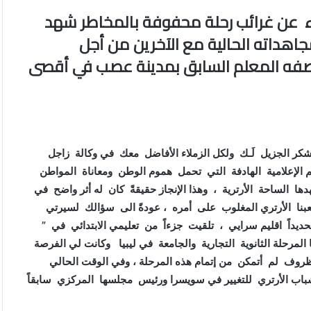
باء عن غرائب رحلة محفوفة بالمخاطر شهد
اهداته الحالية مع الآخرين من أجل
ا يصفه المعلم السابق بمدينة عصب في أقصى
لشكر الجزيل لَـك ولكل الزملاء الأفاضل معك في وكالة زاجل
 الإعلامية الهادفة التي تحمل هموم الوطن ومعاناة المواطن
ا الساحة الأرترية ، وهذا الإنجاز حقيقةً كان له أثر واضح في
 الأرتري المغلوب على أمره ، عودةً الى سؤالك لسيرتي
يداً اقليم سرايي ، تلقيت جزءاً من تعليمي الابتدائي في ”
رحلة الثانوية التجارية والجامعة في ليبيا وكانت لي الفرصة
ظروف لم أتمكن من إتمام هذه المرحلة ، وفي الوقت الحالي
 الأرتري للتغيير في سويسرا ورئيس مجلسها المركزي سابقاً