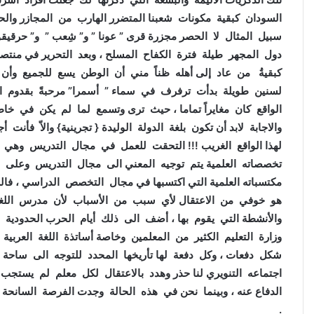
السودان كبقية مكونات شعبنا المتضرر الهارب من المجازر وال
سبيل المثال لا الحصر مجزرة قرى ” عونا ” و” شِعب ” و” حرقيق
دول المجهر طيلة فترة الكفاح المسلح ، وبعد التحرير في من
كبقيةُ من عاد إلى أهله ظناً مني أن الوطن يسع للجميع وأن ا
لسنين طويلة بدأت ترفرف في سماء ” أسمرا” مرحبةً بقدوم ا
الواقع كان مغايراً تماما ، حيث ترى وتسمع لما لم يكن في خا
والاجابة لابد أن تكون بلغة الدولة الوليدة { تجرينية} والاّ فأن
لهذا الواقع الغريب !!! التحقت للعمل في مجال التدريس وهي 
تخصصاته العلمية يتم توجيه المعني الى مجال التدريس وعلى 
مكتسباته العلمية التي اكتسبها في مجال التخصص الدراسي ، فا
هو خوفي من الاعتقال لأي سبب من الأسباب لأن مدرس اللغة 
والأنشطة التي يقوم بها ، أضف الى ذلك أيام الحرب الحدودية بي
وزارة التعليم الكثير من المعلمين وخاصة أساتذة اللغة العربية
شكل دفعات ، وكل دفعة لها تأريخها المحدد للتوجه الى ساحة
اجتماعه التنويري لنا حذر وهدد بالاعتقال لكل معلم لم يستجب
الدفاع عنه ، وبينما نحن في هذه الحالة وجدت الفرصة السانح
.