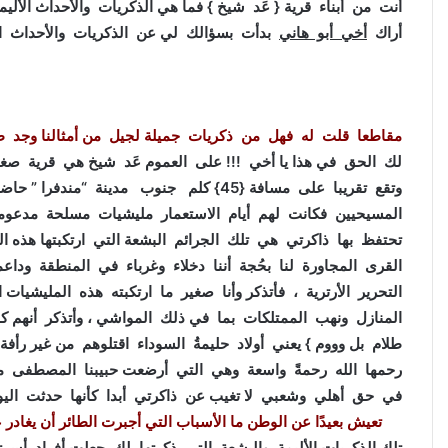
أنت من أبناء قرية { عَد شيخ } فما هي الذكريات والأحداث الألي
أراك
أخي أبو هاني
بدأت بسؤالك لي عن الذكريات والأحداث الأل
مقاطعا قلت له فهل من ذكريات جميلة لجيل من أمثالنا وجد
لك الحق في هذا يا أخي !!! على العموم عَد شيخ هي قرية صغي
وتقع تقريبا على مسافة {45} كلم جنوب مدينة 
المسيحيين فكانت لهم أيام الاستعمار مليشيات مسلحة مدعومة
تحتفظ بها ذاكرتي هي تلك الجرائم البشعة التي ارتكبتها هذه ال
القرى المجاورة لنا بحُجة أننا دخلاء وغرباء في المنطقة ود
التحرير الأرترية ، فأتذكر وأنا صغير ما ارتكبته هذه المليشيات
المنازل ونهب الممتلكات بما في ذلك المواشي ، وأتذكر أنهم كان
طلام بل وووم } يعني أولاد حليمةُ السوداء اقتلوهم من غير رأفة 
رحمها الله رحمةً واسعة وهي التي أرضعت حبيبنا المصطفى مح
في حق أهلي وشعبي لا تغيب عن ذاكرتي أبدا كأنها حدثت اليوم
تعيش بعيدًا عن الوطن ما الأسباب التي أجبرت الطائر أن يغادر
تلك الذكريات الأليمة والبشعة التي ذكرتها لك جعلت أفراد أسر