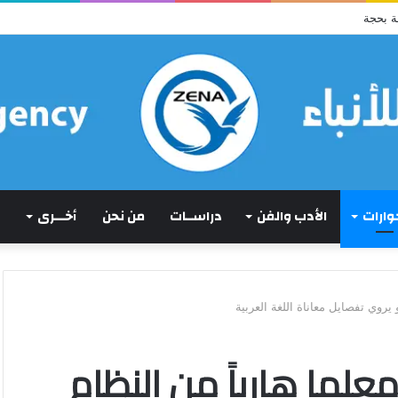
ة بحجة
حوارات
الأدب والفن
دراســات
من نحن
أخـــرى
 يروي تفصايل معاناة اللغة العربية
 معلما هارباً من النظام