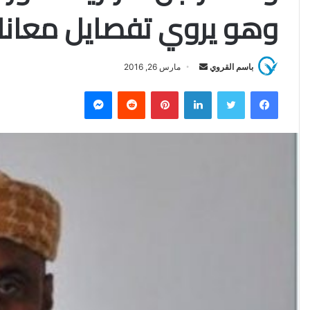
وهو يروي تفصايل معاناة 
باسم القروي
أ
مارس 26, 2016
ر
فيسبوك
تويتر
لينكدإن
بينتيريست
‏Reddit
ماسنجر
س
ل
ب
ر
ي
د
ا
إ
ل
ك
ت
ر
و