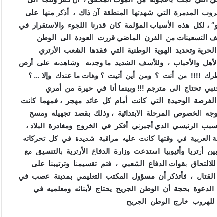
حروب المدمرة التي شهدتها المنطقة آن ذاك ، أذكر منها على
و” ، لكل هذه الأسباب المؤلمة كان قدرنا اللجوء والاستقرار في
تصف التسعينات من القرن الماضي قررت العودة الى الوطن
لحرية وتحديد الهوية الوطنية التي فقدها الشعب الأرتري
لأهل والأحباب ، وللأسف الشديد ما وجدته وشاهدته على أرض
طرك !!!! من أنت ؟ ومن أين أتيت ؟ وهات ما عندك وإلا … ؟
ت أجنبي تحتاج الى مترجم !!! وبينما أنا في حيرة من أمري
الفرصة الوحيدة التي كانت أمام كل عائد مهجر ، فمهما كانت
وجه الخصوص المرحلة الابتدائية ، وذلك بقصد تجهيله ومسح
لسبب الرئيسي الذي أجبرني أفكر في الخروج ومغادرة البلاد ،
العربية في وقتها كانت عليه مراقبة شديدة في كل تحركاته
ن أرتريا وأثيوبيا استدعت وزارة الدفاع الأرترية بالتنسيق مع
 للالتحاق بقوات الدفاع الشعبي ، فتم تقسيمنا وترتيبنا على
 القتال ، فأتذكر أن مسؤول المكتب التعليمي بمدينة عصب في
 الدعوة بحجة أن الوطن الجريح يحتاج لأبنائه ومعلميه في
ة للهروب خارج الوطن الجريح