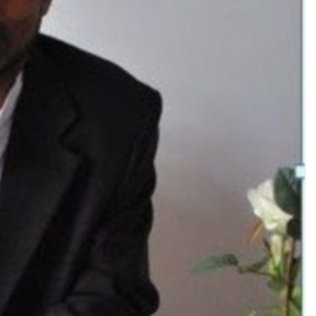
ن
ي
ا