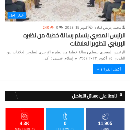
أخبار زاجل
محمد إدريس قنادلا
أكتوبر 15, 2023
0
240
الرئيس المصري يتسلم رسالة خطية من نظيره
الإريتري لتطوير العلاقات
الرئيس المصري يتسلم رسالة خطية من نظيره الإريتري لتطوير العلاقات بين
البلدين ١٤ أكتوبر ٢٠٢٣|١٢:٤١ م إسلام عيسى : أكد…
أكمل القراءة »
تابعنا على وسائل التواصل
4.3K
0
11,905
SUBSCRIBERS
FOLLOWERS
FANS